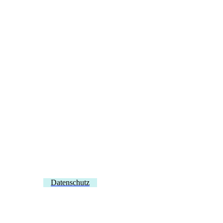
IMG_20230323_132631
IMG_20230323_132448
IMG_20230321_104518
Datenschutz